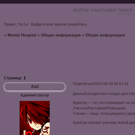
ФОРУМ
УЧАСТНИКИ
ПОИСК
активные т
Привет, Гость!
Войдите
или
зарегистрируйтесь
.
»
Mental Hospital
»
Общая информация
»
Общая информация
Страница:
1
Поделиться
2014-09-29 00:51:43
Add
Данный раздел был создан для обуч
Администратор
Куратор — тот, кто наблюдает за 
Учитель/Наставник/Помощник.
Ученик — лицо, пользующееся урока
Куратор обучает ученика любой де