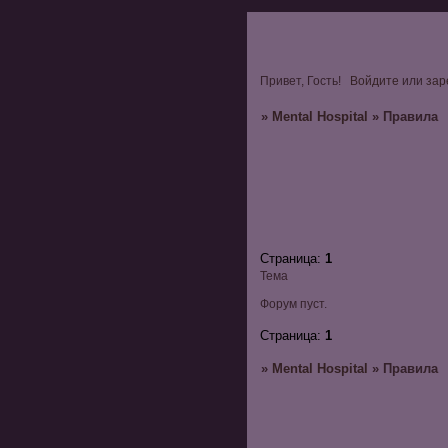
Привет, Гость!
Войдите
или
зар
»
Mental Hospital
»
Правила
Страница:
1
Тема
Форум пуст.
Страница:
1
»
Mental Hospital
»
Правила